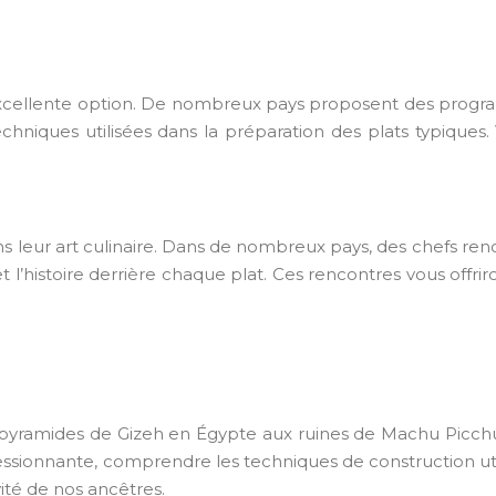
une excellente option. De nombreux pays proposent des pro
echniques utilisées dans la préparation des plats typique
s leur art culinaire. Dans de nombreux pays, des chefs ren
l’histoire derrière chaque plat. Ces rencontres vous offrir
s pyramides de Gizeh en Égypte aux ruines de Machu Picc
ressionnante, comprendre les techniques de construction uti
vité de
nos
ancêtres.