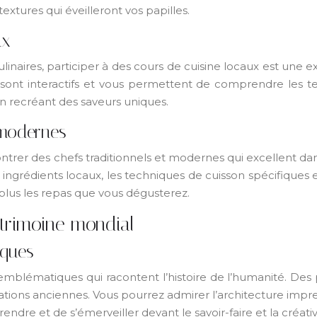
xtures qui éveilleront vos papilles.
ux
ulinaires, participer à des cours de cuisine locaux est 
s sont interactifs et vous permettent de comprendre les t
en recréant des saveurs uniques.
 modernes
trer des chefs traditionnels et modernes qui excellent dan
grédients locaux, les techniques de cuisson spécifiques et 
plus les repas que vous dégusterez.
atrimoine mondial
iques
emblématiques qui racontent l’histoire de l’humanité. De
sations anciennes. Vous pourrez admirer l’architecture imp
rendre et de s’émerveiller devant le savoir-faire et la créati