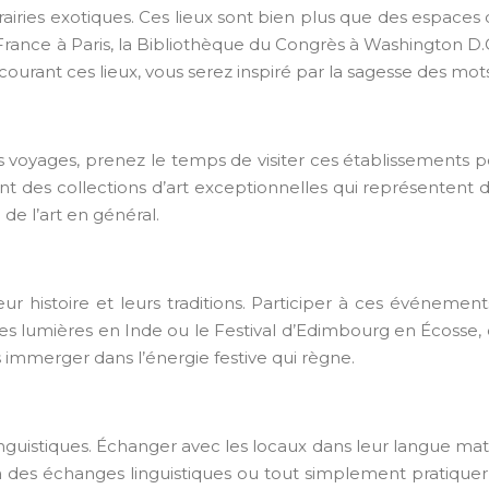
iries exotiques. Ces lieux sont bien plus que des espaces déd
France à Paris, la Bibliothèque du Congrès à Washington D.C
courant ces lieux, vous serez inspiré par la sagesse des mots
de vos voyages, prenez le temps de visiter ces établissemen
des collections d’art exceptionnelles qui représentent dif
de l’art en général.
eur histoire et leurs traditions. Participer à ces événeme
es lumières en Inde ou le Festival d’Edimbourg en Écosse, 
s immerger dans l’énergie festive qui règne.
nguistiques. Échanger avec les locaux dans leur langue mat
à des échanges linguistiques ou tout simplement pratiquer