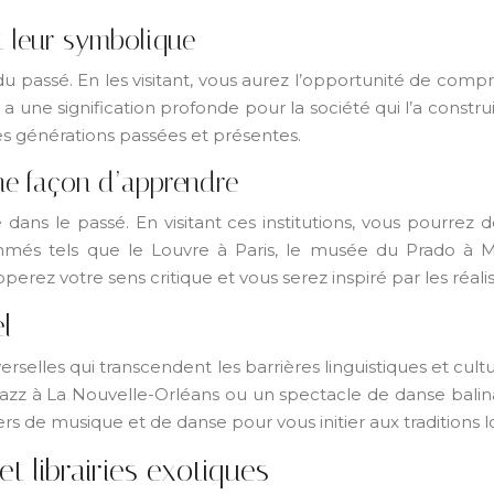
 leur symbolique
assé. En les visitant, vous aurez l’opportunité de comprend
ne signification profonde pour la société qui l’a construi
les générations passées et présentes.
ne façon d’apprendre
 dans le passé. En visitant ces institutions, vous pourre
ommés tels que le Louvre à Paris, le musée du Prado à M
erez votre sens critique et vous serez inspiré par les réali
l
rselles qui transcendent les barrières linguistiques et cul
azz à La Nouvelle-Orléans ou un spectacle de danse balina
iers de musique et de danse pour vous initier aux tradition
et librairies exotiques